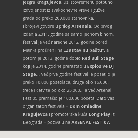
jezgra
Kragujevca,
uz istovremenu potpuno
izdvojenost iz svakodnevne vreve i gužve
grada od preko 200.000 stanovnika.
I brojevi govore u prilog
Arsenala.
Od prvog
izdanja 2011. godine sa samo jednom binom,
festival je već naredne 2012. godine pored
Main-a proširen i na
„Zastavinu baštu“,
a
potom je 2013. godine dobio
Red Bull Stage
koji je 2014. godine prerastao u
Explosive DJ
Stage…
Već prve godine festival je posetilo je
preko 10.000 posetilaca, druge oko 15.000,
treće i četvrte po oko 25.000… a već Arsenal
Fest 05 premašio je 100.000 poseta! Zato vas
organizatori festivala –
Dom omladine
Kragujevca
i promoterska kuća
Long Play
iz
Beograda – pozivaju na
ARSENAL FEST 07.