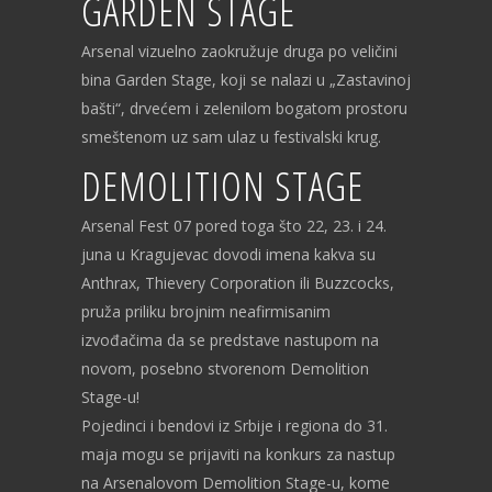
GARDEN STAGE
Arsenal vizuelno zaokružuje druga po veličini
bina Garden Stage, koji se nalazi u „Zastavinoj
bašti“, drvećem i zelenilom bogatom prostoru
smeštenom uz sam ulaz u festivalski krug.
DEMOLITION STAGE
Arsenal Fest 07 pored toga što 22, 23. i 24.
juna u Kragujevac dovodi imena kakva su
Anthrax, Thievery Corporation ili Buzzcocks,
pruža priliku brojnim neafirmisanim
izvođačima da se predstave nastupom na
novom, posebno stvorenom Demolition
Stage-u!
Pojedinci i bendovi iz Srbije i regiona do 31.
maja mogu se prijaviti na konkurs za nastup
na Arsenalovom Demolition Stage-u, kome