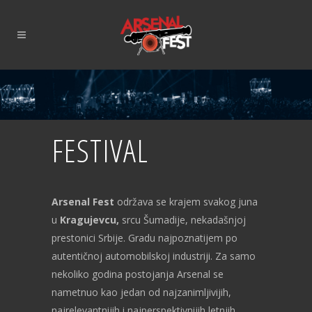
FESTIVAL
Arsenal Fest
održava se krajem svakog juna
u
Kragujevcu,
srcu Šumadije, nekadašnjoj
prestonici Srbije. Gradu najpoznatijem po
autentičnoj automobilskoj industriji. Za samo
nekoliko godina postojanja Arsenal se
nametnuo kao jedan od najzanimljivijih,
najrelevantnijih i najperspektivnijih letnjih