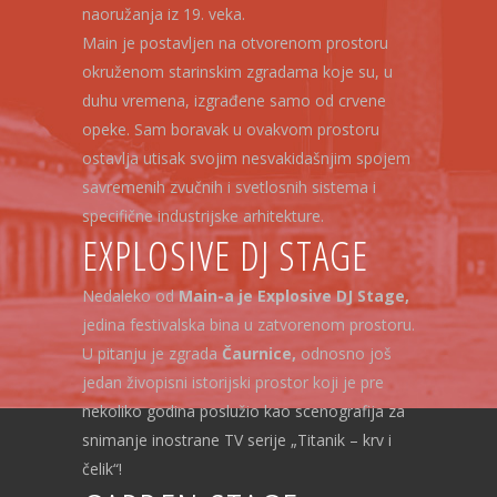
naoružanja iz 19. veka.
Main je postavljen na otvorenom prostoru
okruženom starinskim zgradama koje su, u
duhu vremena, izgrađene samo od crvene
opeke. Sam boravak u ovakvom prostoru
ostavlja utisak svojim nesvakidašnjim spojem
savremenih zvučnih i svetlosnih sistema i
specifične industrijske arhitekture.
EXPLOSIVE DJ STAGE
Nedaleko od
Main-a je Explosive DJ Stage,
jedina festivalska bina u zatvorenom prostoru.
U pitanju je zgrada
Čaurnice,
odnosno još
jedan živopisni istorijski prostor koji je pre
nekoliko godina poslužio kao scenografija za
snimanje inostrane TV serije „Titanik – krv i
čelik“!