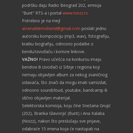
podršku daju Radio Beograd 202, emisija
“Bunt” RTS-a i portal
www.noizz.rs
.
Potrebno je na mejl
arsenaldemobend@gmail.com
poslati jednu
autorsku kompoziciju (mp3, wav), fotografiju,
kratku biografiju, odnosno podatke o
bendu/izvođaču i korisne linkove.
VAŽNO!
Pravo učešća na konkursu imaju
bendovi ili izvođači iz Srbije i regiona koji
nemaju objavljen album za nekog zvaničnog
izdavača, što znači da mogu imati samizdat,
odnosno soundcloud, youtube, bandcamp ili
slično objavljen materijal.
Selektorska komisija, koju čine Snežana Grujić
(202), Branka Glavonjić (Bunt) i Ana Kalaba
(Noizz), nakon što preslušaju sve prijave,
odabraće 15 imena koja će nastupati na